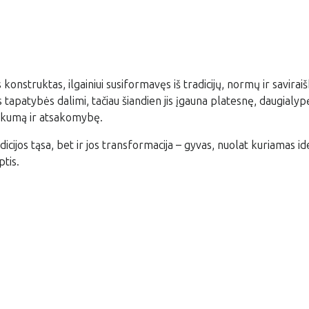
onstruktas, ilgainiui susiformavęs iš tradicijų, normų ir savirai
os tapatybės dalimi, tačiau šiandien jis įgauna platesnę, daugialy
žiškumą ir atsakomybę.
icijos tąsa, bet ir jos transformacija – gyvas, nuolat kuriamas ide
ptis.