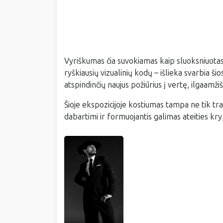
Vyriškumas čia suvokiamas kaip sluoksniuotas k
ryškiausių vizualinių kodų – išlieka svarbia ši
atspindinčių naujus požiūrius į vertę, ilgaam
Šioje ekspozicijoje kostiumas tampa ne tik trad
dabartimi ir formuojantis galimas ateities kry