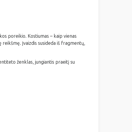
škos poreikio. Kostiumas – kaip vienas
pę reikšmę. Įvaizdis susideda iš fragmentų,
ntiteto ženklas, jungiantis praeitį su