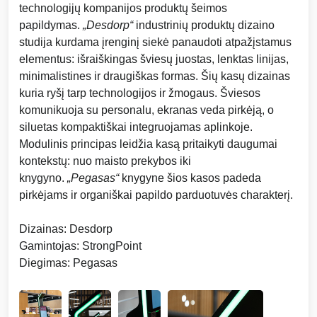
technologijų kompanijos produktų šeimos
papildymas.
„Desdorp“
industrinių produktų dizaino
studija kurdama įrenginį siekė panaudoti atpažįstamus
elementus: išraiškingas šviesų juostas, lenktas linijas,
minimalistines ir draugiškas formas. Šių kasų dizainas
kuria ryšį tarp technologijos ir žmogaus. Šviesos
komunikuoja su personalu, ekranas veda pirkėją, o
siluetas kompaktiškai integruojamas aplinkoje.
Modulinis principas leidžia kasą pritaikyti daugumai
kontekstų: nuo maisto prekybos iki
knygyno.
„Pegasas“
knygyne šios kasos padeda
pirkėjams ir organiškai papildo parduotuvės charakterį.
Dizainas: Desdorp
Gamintojas: StrongPoint
Diegimas: Pegasas